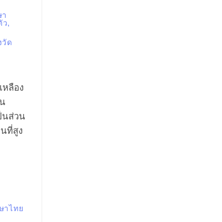
ษา
ัว,
งวัด
เหลือง
่น
็นส่วน
ที่สูง
ภาษาไทย