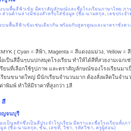
ลงบนพื้นสีฟ้าเข้ม มีตราสัญลักษณ์และชื่อโรงเรียนภาษาไทย ภา
่วนด้านล่างมีช่องสำหรับใส่ข้อมูล (ชื่อ-นามสกุล, เลขประจำต
งบนพื้นสีฟ้าเข้มเช่นเดียวกัน พร้อมกับสูตรคูณและมาตราชั่งตว
MYK ( Cyan = สีฟ้า, Magenta = สีแดงอมม่วง, Yellow = สี
ื่อเป็นสีอื่นๆบนปกสมุดโรงเรียน ทำให้ได้สีที่สวยงามเฉกเช
ียนที่เลือกใช้รูปภาพ และตราสัญลักษณ์ของโรงเรียนมาเป
รียนขนาดใหญ่ มีนักเรียนจำนวนมาก ต้องสั่งผลิตในจำนวน
าพิมพ์ ทำให้มีราคาที่สูงกว่า 1สี
สี
าญจนบุรี
ลืองเป็นหลักซึ่งเป็นสีประจำโรงเรียน มีตราและชื่อโรงเรียนทั้ง
(ชื่อ-นามสกุล, ชั้น, เลขที่, วิชา, รหัสวิชา, ครูผู้สอน)