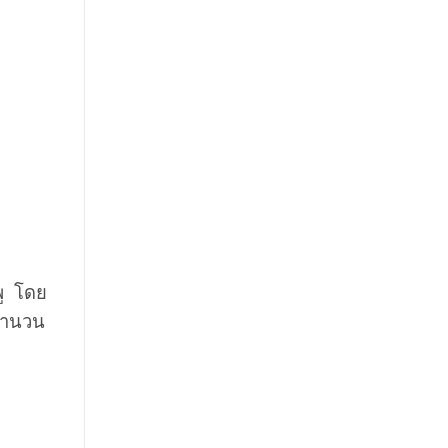
พู โดย
ีจำนวน