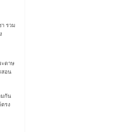
ิชา รวม
ง
ระดาษ
ารสอน
วมกัน
ด้ตรง