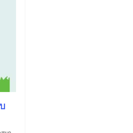
บบ
กสมุด