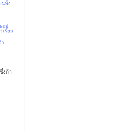
นทั้ง
อยู่
ารเรียน
จำ
่งถ้า